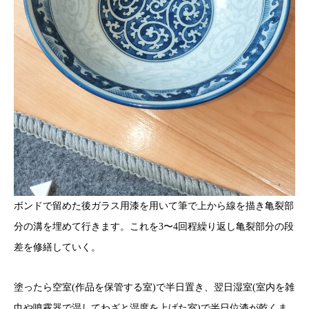
ボンドで留めた後ガラス用漆を用いて筆で上から線を描き亀裂部
分の溝を埋めて行きます。これを3〜4回程繰り返し亀裂部分の段
差を修繕していく。
塗ったら空室(作品を保管する室)で半日置き、翌日湿室(室内を雑
巾や噴霧器で湿してわざと湿度を上げた室)で半日位漆が乾くま