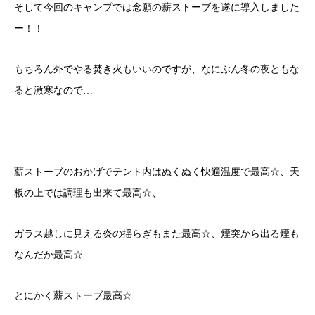
そして今回のキャンプでは念願の薪ストーブを遂に導入しました
ー！！
もちろん外でやる焚き火もいいのですが、なにぶん冬の夜ともな
ると激寒なので…
薪ストーブのおかげでテント内はぬくぬく快適温度で最高☆、天
板の上では調理も出来て最高☆、
ガラス越しに見える炎の揺らぎもまた最高☆、煙突から出る煙も
なんだか最高☆
とにかく薪ストーブ最高☆