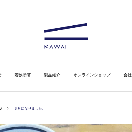
せ
若狭塗箸
製品紹介
オンラインショップ
会社
G
３月になりました。